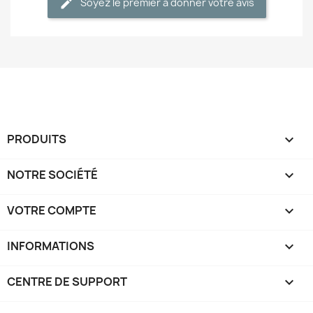
Soyez le premier à donner votre avis
PRODUITS

NOTRE SOCIÉTÉ

VOTRE COMPTE

INFORMATIONS
keyboard_arrow_down
CENTRE DE SUPPORT
