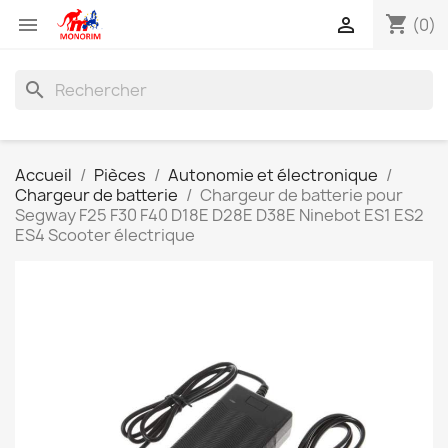
shopping_cart


(0)
search
Accueil
Pièces
Autonomie et électronique
Chargeur de batterie
Chargeur de batterie pour
Segway F25 F30 F40 D18E D28E D38E Ninebot ES1 ES2
ES4 Scooter électrique