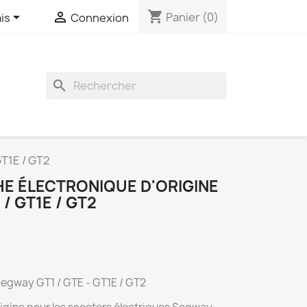
shopping_cart


Panier
(0)
is
Connexion
search
GT1E / GT2
E ÉLECTRONIQUE D'ORIGINE
/ GT1E / GT2
Segway GT1 / GTE - GT1E / GT2