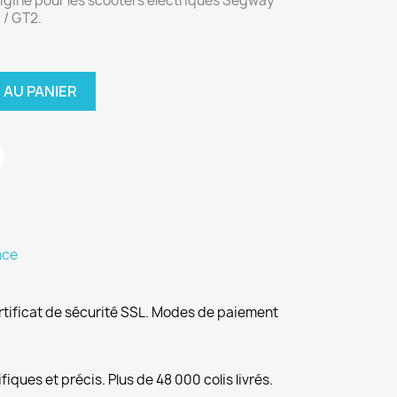
igine pour les scooters électriques Segway
 / GT2.
 AU PANIER
nce
rtificat de sécurité SSL. Modes de paiement
fiques et précis. Plus de 48 000 colis livrés.