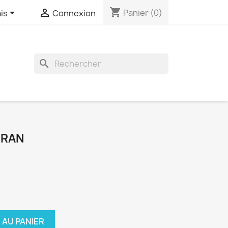
shopping_cart


Panier
(0)
is
Connexion
search
CRAN
 AU PANIER