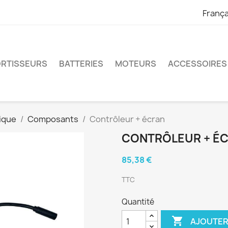
França
RTISSEURS
BATTERIES
MOTEURS
ACCESSOIRES
ique
Composants
Contrôleur + écran
CONTRÔLEUR + É
85,38 €
TTC
Quantité

AJOUTER