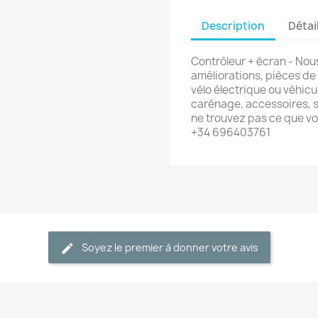
Description
Détai
Contrôleur + écran - Nou
améliorations, pièces de
vélo électrique ou véhicu
carénage, accessoires, s
ne trouvez pas ce que v
+34 696403761
Soyez le premier à donner votre avis