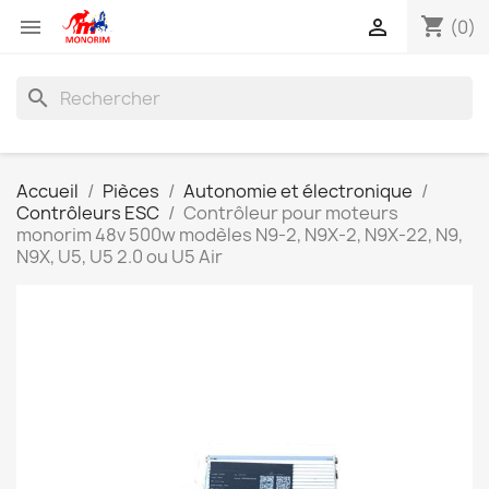
shopping_cart


(0)
search
Accueil
Pièces
Autonomie et électronique
Contrôleurs ESC
Contrôleur pour moteurs
monorim 48v 500w modèles N9-2, N9X-2, N9X-22, N9,
N9X, U5, U5 2.0 ou U5 Air