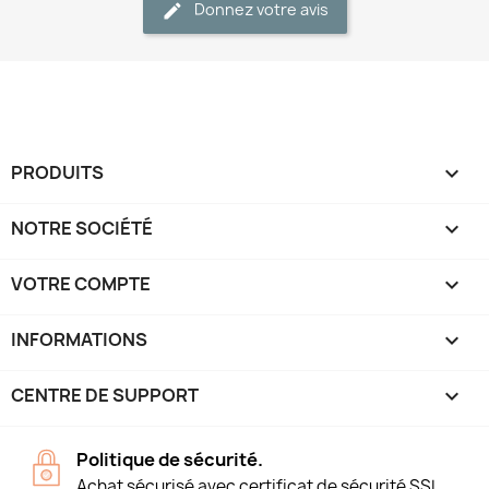
Donnez votre avis
PRODUITS

NOTRE SOCIÉTÉ

VOTRE COMPTE

INFORMATIONS
keyboard_arrow_down
CENTRE DE SUPPORT

Politique de sécurité.
Achat sécurisé avec certificat de sécurité SSL.