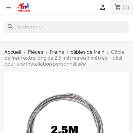
shopping_cart


(0)
search
Accueil
Pièces
Freins
câbles de frein
Câble
de frein extra long de 2,5 mètres ou 3 mètres - idéal
pour une installation personnalisée