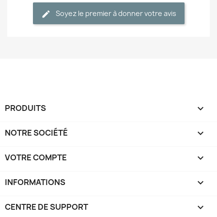
Soyez le premier à donner votre avis
PRODUITS

NOTRE SOCIÉTÉ

VOTRE COMPTE

INFORMATIONS
keyboard_arrow_down
CENTRE DE SUPPORT
