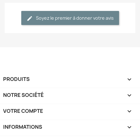
Soyez le premier à donner votre avis
PRODUITS

NOTRE SOCIÉTÉ

VOTRE COMPTE

INFORMATIONS
keyboard_arrow_down