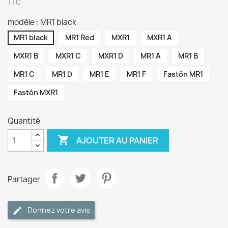
TTC
modèle : MR1 black
MR1 black
MR1 Red
MXR1
MXR1 A
MXR1 B
MXR1 C
MXR1 D
MR1 A
MR1 B
MR1 C
MR1 D
MR1 E
MR1 F
Fastón MR1
Fastón MXR1
Quantité

AJOUTER AU PANIER
Partager
Donnez votre avis