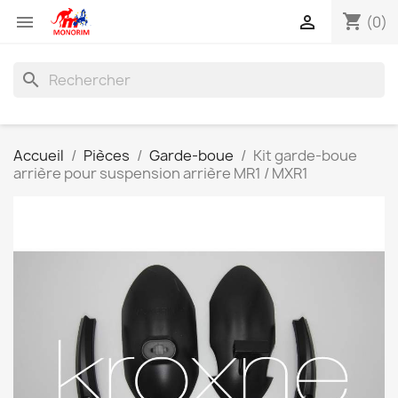
shopping_cart


(0)
search
Accueil
Pièces
Garde-boue
Kit garde-boue
arrière pour suspension arrière MR1 / MXR1