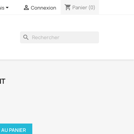
shopping_cart


Panier
(0)
is
Connexion
search
NT
 AU PANIER