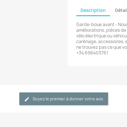
Description
Détai
Garde-boue avant - Nous
améliorations, pièces de
vélo électrique ou véhicu
carénage, accessoires, s
ne trouvez pas ce que v
+34 696403761
Soyez le premier à donner votre avis