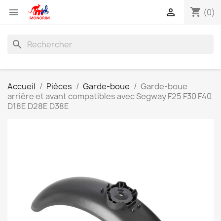
shopping_cart


(0)
search
Accueil
Pièces
Garde-boue
Garde-boue
arrière et avant compatibles avec Segway F25 F30 F40
D18E D28E D38E