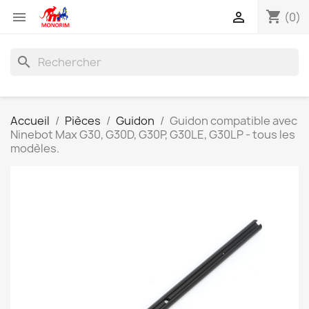
shopping_cart


(0)
search
Accueil
Pièces
Guidon
Guidon compatible avec
Ninebot Max G30, G30D, G30P, G30LE, G30LP - tous les
modèles.