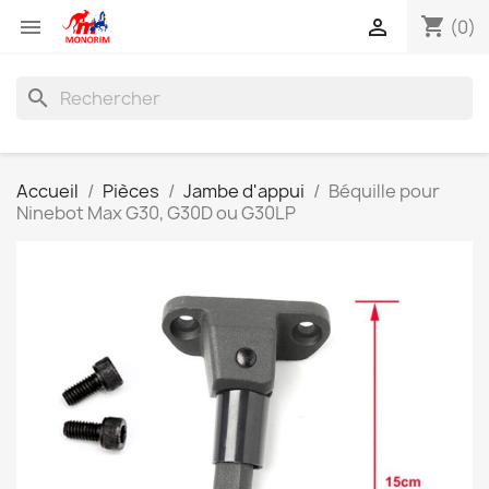
shopping_cart


(0)
search
Accueil
Pièces
Jambe d'appui
Béquille pour
Ninebot Max G30, G30D ou G30LP