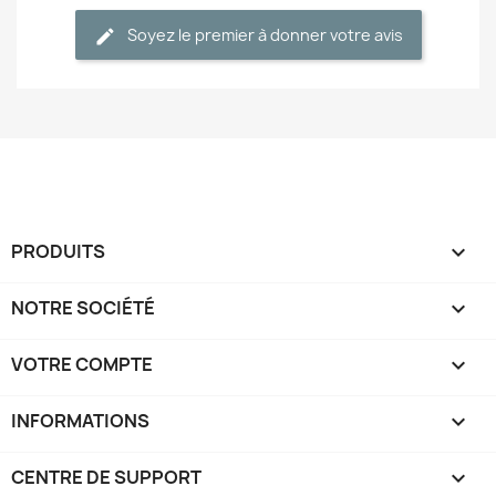
Soyez le premier à donner votre avis
PRODUITS

NOTRE SOCIÉTÉ

VOTRE COMPTE

INFORMATIONS
keyboard_arrow_down
CENTRE DE SUPPORT
