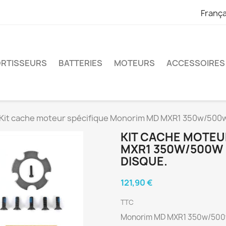
França
RTISSEURS
BATTERIES
MOTEURS
ACCESSOIRES
Kit cache moteur spécifique Monorim MD MXR1 350w/500w p
KIT CACHE MOTEU
MXR1 350W/500W 
DISQUE.
121,90 €
TTC
Monorim MD MXR1 350w/500w 