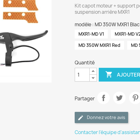
Kit capot moteur + support po
suspension arrière MXR1
modèle : MD 350W MXR1 Blac
MXR1-MD V1
MXR1-MD V
MD 350W MXR1 Red
MD 
Quantité

AJOUTER
Partager
Donnez votre avis
Contacter l'équipe d'assista