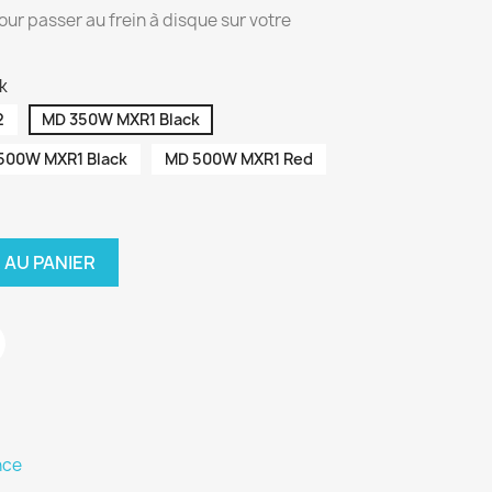
ur passer au frein à disque sur votre
k
2
MD 350W MXR1 Black
500W MXR1 Black
MD 500W MXR1 Red
 AU PANIER
nce