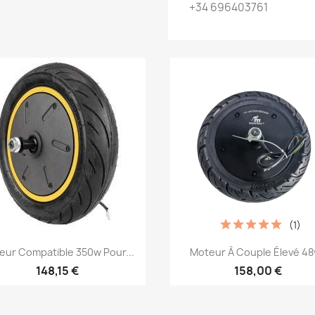
+34 696403761
(1)
Aperçu rapide
Aperçu rapide


eur Compatible 350w Pour...
Moteur À Couple Élevé 48v
148,15 €
158,00 €