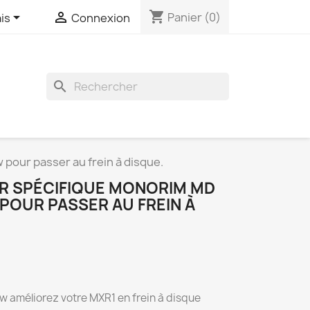
shopping_cart


Panier
(0)
is
Connexion
search
our passer au frein à disque.
R SPÉCIFIQUE MONORIM MD
POUR PASSER AU FREIN À
améliorez votre MXR1 en frein à disque