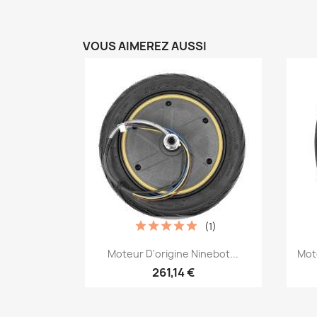
VOUS AIMEREZ AUSSI
(1)
Aperçu rapide

Moteur D'origine Ninebot...
Mot
261,14 €