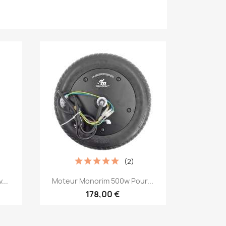
(2)
Aperçu rapide

...
Moteur Monorim 500w Pour...
178,00 €