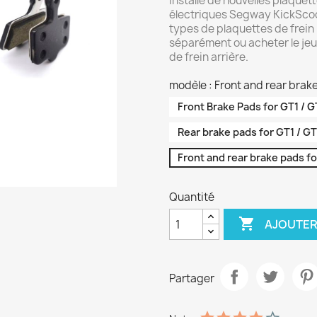
Installe de nouvelles plaquett
électriques Segway KickScoot
types de plaquettes de frein 
séparément ou acheter le jeu c
de frein arrière.
modèle : Front and rear brake
Front Brake Pads for GT1 / G
Rear brake pads for GT1 / GT
Front and rear brake pads fo
Quantité

AJOUTER
Partager