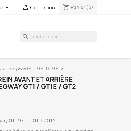
shopping_cart


Panier
(0)
is
Connexion
search
 pour Segway GT1 / GT1E / GT2
EIN AVANT ET ARRIÈRE
EGWAY GT1 / GT1E / GT2
way GT1 / GTE - GT1E / GT2