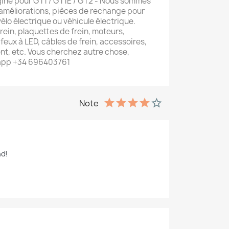
igine pour GT1 / GT1E / GT2 - Nous sommes
 améliorations, pièces de rechange pour
vélo électrique ou véhicule électrique.
frein, plaquettes de frein, moteurs,
eux à LED, câbles de frein, accessoires,
t, etc. Vous cherchez autre chose,
app +34 696403761
Note
nd!