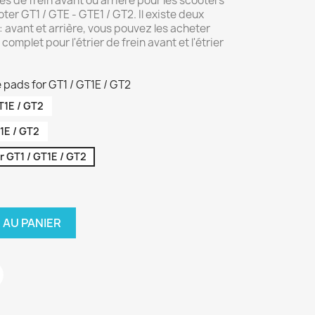
es de frein avant ou arrière pour les scooters
er GT1 / GTE - GTE1 / GT2. Il existe deux
: avant et arrière, vous pouvez les acheter
omplet pour l'étrier de frein avant et l'étrier
 pads for GT1 / GT1E / GT2
T1E / GT2
1E / GT2
r GT1 / GT1E / GT2
 AU PANIER