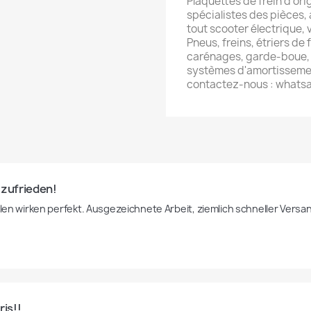
Plaquettes de frein d'or
spécialistes des pièces,
tout scooter électrique, 
Pneus, freins, étriers de 
carénages, garde-boue, f
systèmes d'amortissemen
contactez-nous : whats
 zufrieden!
illen wirken perfekt. Ausgezeichnete Arbeit, ziemlich schneller Versa
ris!!