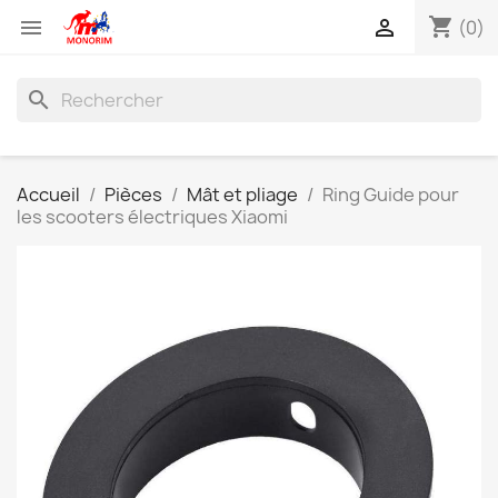
shopping_cart


(0)
search
Accueil
Pièces
Mât et pliage
Ring Guide pour
les scooters électriques Xiaomi