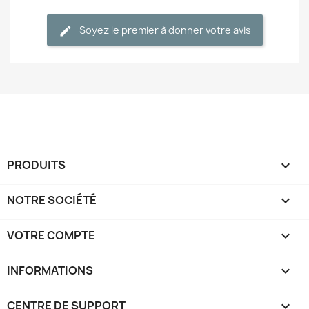
Soyez le premier à donner votre avis
PRODUITS

NOTRE SOCIÉTÉ

VOTRE COMPTE

INFORMATIONS
keyboard_arrow_down
CENTRE DE SUPPORT
