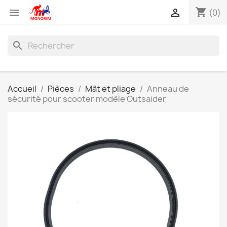
shopping_cart


(0)
search
Accueil
Pièces
Mât et pliage
Anneau de
sécurité pour scooter modèle Outsaider