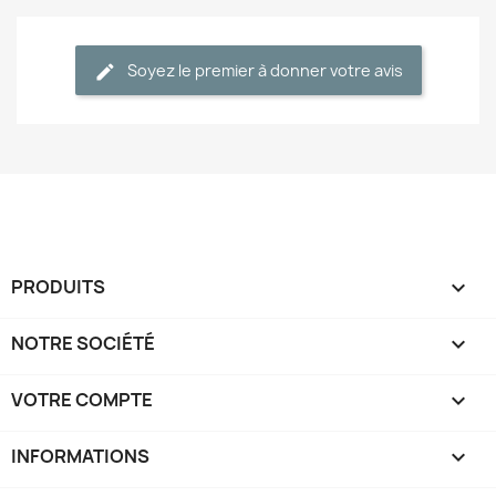
Soyez le premier à donner votre avis
PRODUITS

NOTRE SOCIÉTÉ

VOTRE COMPTE

INFORMATIONS
keyboard_arrow_down