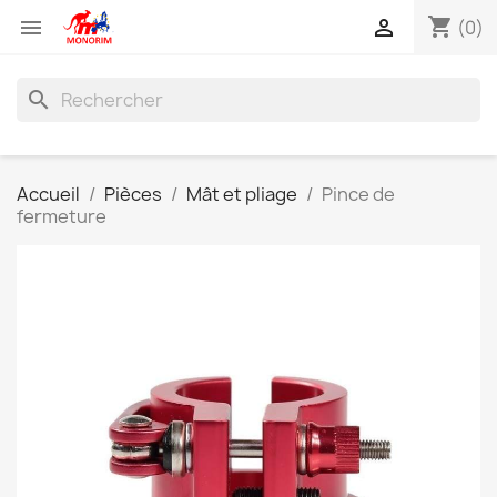
shopping_cart


(0)
search
Accueil
Pièces
Mât et pliage
Pince de
fermeture