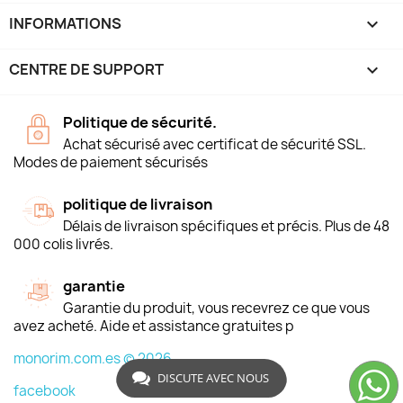
INFORMATIONS
keyboard_arrow_down
CENTRE DE SUPPORT

Politique de sécurité.
Achat sécurisé avec certificat de sécurité SSL.
Modes de paiement sécurisés
politique de livraison
Délais de livraison spécifiques et précis. Plus de 48
000 colis livrés.
garantie
Garantie du produit, vous recevrez ce que vous
avez acheté. Aide et assistance gratuites p
monorim.com.es © 2026
DISCUTE AVEC NOUS
facebook