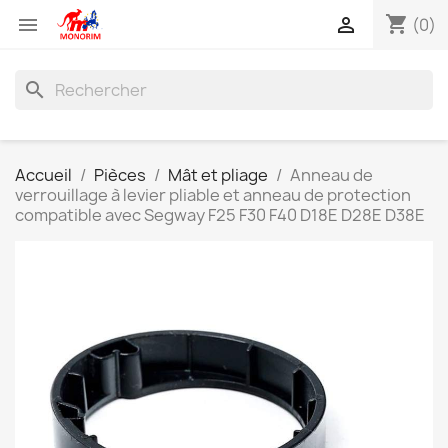
shopping_cart


(0)
search
Accueil
Pièces
Mât et pliage
Anneau de
verrouillage à levier pliable et anneau de protection
compatible avec Segway F25 F30 F40 D18E D28E D38E