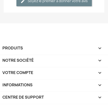
Soyez le premier à donner votre avis
PRODUITS

NOTRE SOCIÉTÉ

VOTRE COMPTE

INFORMATIONS
keyboard_arrow_down
CENTRE DE SUPPORT
