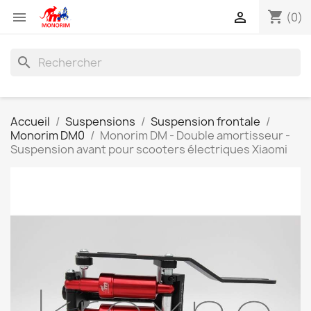
shopping_cart


(0)
search
Accueil
Suspensions
Suspension frontale
Monorim DM0
Monorim DM - Double amortisseur -
Suspension avant pour scooters électriques Xiaomi