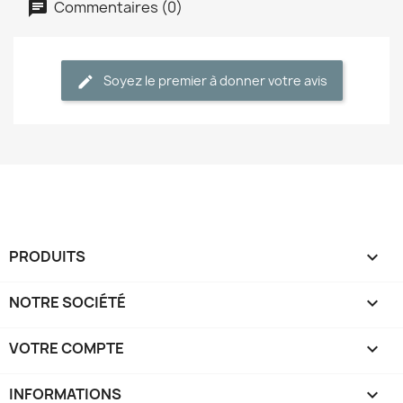
Commentaires (0)
Soyez le premier à donner votre avis
PRODUITS

NOTRE SOCIÉTÉ

VOTRE COMPTE

INFORMATIONS
keyboard_arrow_down