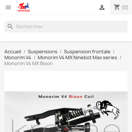
shopping_cart


(0)
search
Accueil
Suspensions
Suspension frontale
Monorim V4
Monorim V4 MX Ninebot Max series
Monorim V4 MX Bison