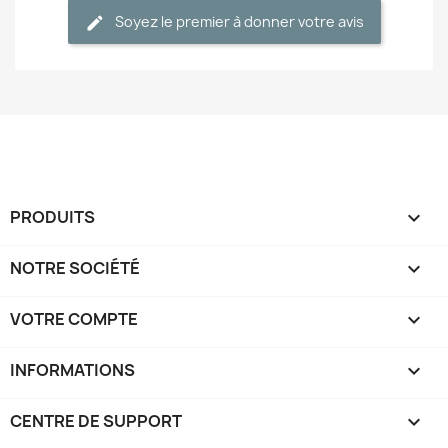
Soyez le premier à donner votre avis
PRODUITS

NOTRE SOCIÉTÉ

VOTRE COMPTE

INFORMATIONS
keyboard_arrow_down
CENTRE DE SUPPORT
