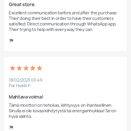
Great store. 
Excellent communication before and after the purchase. 
Their doing their best in order to have their customers 
satisfied. Direct communication through WhatsApp app. 
Their trying to help with every way they can.
18/02/2023 00:49
Par Heikki P.
Mahtava voima!
Tämä moottori on tehokas, kiihtyvyys on ihanteellinen. 
Sinulla ei ole kovaa kiihdytystä tai energianhukkaa! Se on 
hyvä valinta.