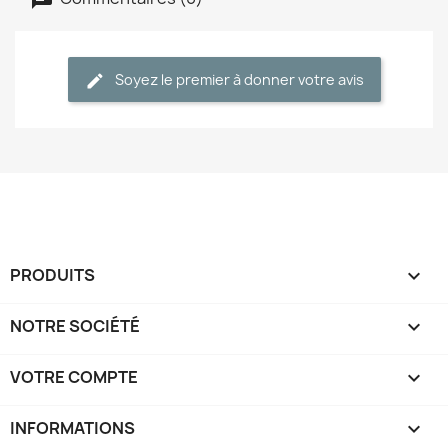
Soyez le premier à donner votre avis
PRODUITS

NOTRE SOCIÉTÉ

VOTRE COMPTE

INFORMATIONS
keyboard_arrow_down