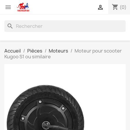
shopping_cart


(0)
search
Accueil
Pièces
Moteurs
Moteur pour scooter
Kugoo S1 ou similaire