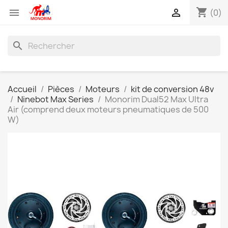
shopping_cart


(0)
search
Accueil
Pièces
Moteurs
kit de conversion 48v
Ninebot Max Series
Monorim Dual52 Max Ultra
Air (comprend deux moteurs pneumatiques de 500
W)