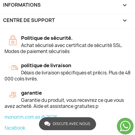
INFORMATIONS
keyboard_arrow_down
CENTRE DE SUPPORT

Politique de sécurité.
Achat sécurisé avec certificat de sécurité SSL.
Modes de paiement sécurisés
politique de livraison
Délais de livraison spécifiques et précis. Plus de 48
000 colis livrés.
garantie
Garantie du produit, vous recevrez ce que vous
avez acheté. Aide et assistance gratuites p
monorim.com.es © 2026
DISCUTE AVEC NOUS
facebook