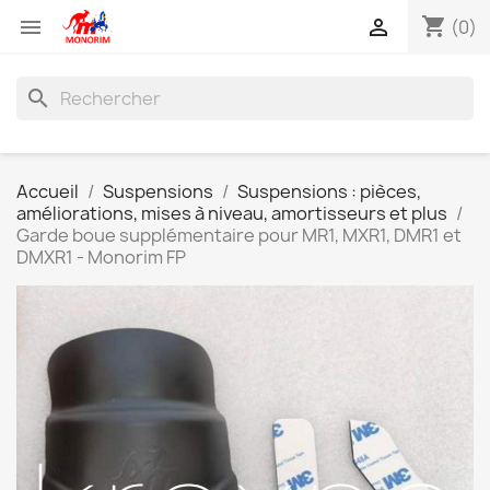
shopping_cart


(0)
search
Accueil
Suspensions
Suspensions : pièces,
améliorations, mises à niveau, amortisseurs et plus
Garde boue supplémentaire pour MR1, MXR1, DMR1 et
DMXR1 - Monorim FP