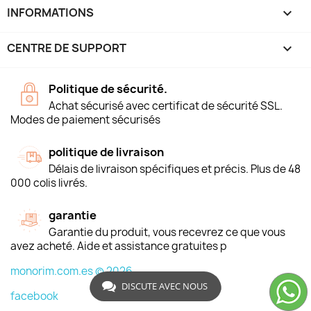
INFORMATIONS
keyboard_arrow_down
CENTRE DE SUPPORT

Politique de sécurité.
Achat sécurisé avec certificat de sécurité SSL.
Modes de paiement sécurisés
politique de livraison
Délais de livraison spécifiques et précis. Plus de 48
000 colis livrés.
garantie
Garantie du produit, vous recevrez ce que vous
avez acheté. Aide et assistance gratuites p
monorim.com.es © 2026
DISCUTE AVEC NOUS
facebook