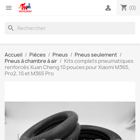
shopping_cart


(0)
search
Accueil
Pièces
Pneus
Pneus seulement
Pneus à chambre à air
Kits complets pneumatiques
renforcés Xuan Cheng 10 pouces pour Xiaomi M365,
Pro2, 1S et M365 Pro