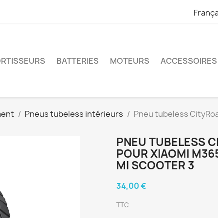
França
RTISSEURS
BATTERIES
MOTEURS
ACCESSOIRES
ment
Pneus tubeless intérieurs
Pneu tubeless CityRoa
PNEU TUBELESS CI
POUR XIAOMI M365,
MI SCOOTER 3
34,00 €
TTC