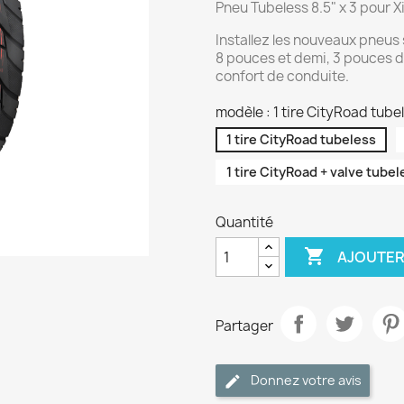
Pneu Tubeless 8.5" x 3 pour 
Installez les nouveaux pneu
8 pouces et demi, 3 pouces de
confort de conduite.
modèle : 1 tire CityRoad tube
1 tire CityRoad tubeless
1 tire CityRoad + valve tubel
Quantité

AJOUTER
Partager
Donnez votre avis