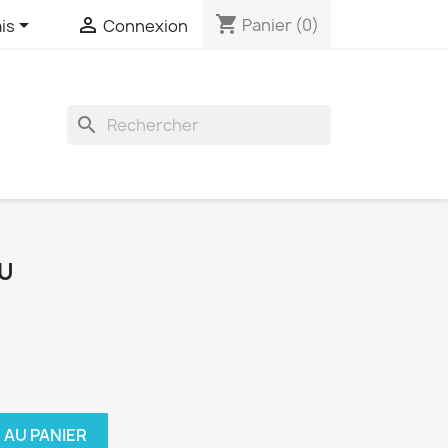
shopping_cart


Panier
(0)
is
Connexion
search
EU
 AU PANIER