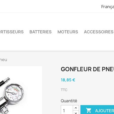
França
RTISSEURS
BATTERIES
MOTEURS
ACCESSOIRES
pneu
GONFLEUR DE PN
18,85 €
TTC
Quantité

AJOUTER