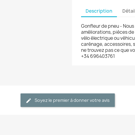
Description
Détai
Gonfleur de pneu - Nous
améliorations, pièces de
vélo électrique ou véhicu
carénage, accessoires, s
ne trouvez pas ce que v
+34 696403761
Soyez le premier à donner votre avis