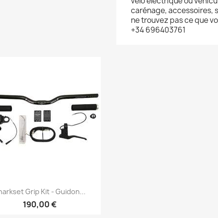
vélo électrique ou véhicu
carénage, accessoires, s
ne trouvez pas ce que v
+34 696403761
Aperçu rapide

harkset Grip Kit - Guidon...
190,00 €