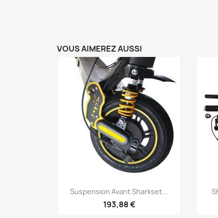
VOUS AIMEREZ AUSSI
Aperçu rapide

Suspension Avant Sharkset...
S
193,88 €