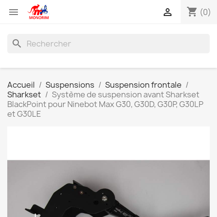
shopping_cart


(0)
search
Accueil
Suspensions
Suspension frontale
Sharkset
Système de suspension avant Sharkset
BlackPoint pour Ninebot Max G30, G30D, G30P, G30LP
et G30LE