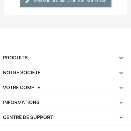
Soyez le premier à donner votre avis
PRODUITS

NOTRE SOCIÉTÉ

VOTRE COMPTE

INFORMATIONS
keyboard_arrow_down
CENTRE DE SUPPORT
