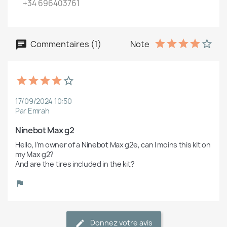
+34 696403761
Commentaires (1)
Note
17/09/2024 10:50
Par Emrah
Ninebot Max g2
Hello, I’m owner of a Ninebot Max g2e, can I moins this kit on 
my Max g2?

And are the tires included in the kit? 
Donnez votre avis