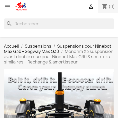
shopping_cart


(0)
search
Accueil
Suspensions
Suspensions pour Ninebot
Max G30 - Segway Max G30
Monorim X3 suspension
avant double roue pour Ninebot Max G30 & scooters
similaires – Rechange & amortisseur