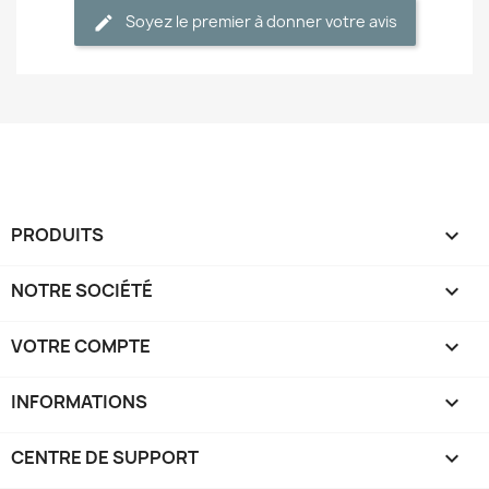
Soyez le premier à donner votre avis
PRODUITS

NOTRE SOCIÉTÉ

VOTRE COMPTE

INFORMATIONS
keyboard_arrow_down
CENTRE DE SUPPORT
