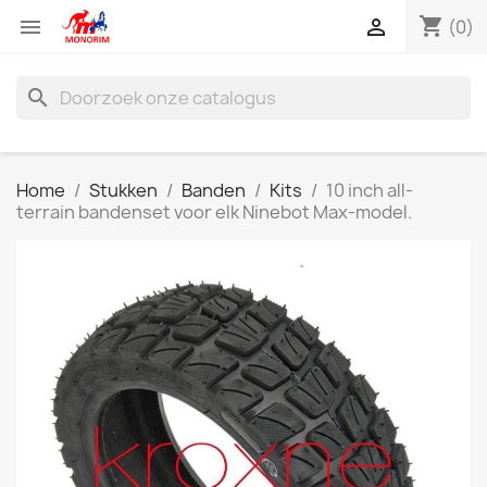
shopping_cart


(0)
search
Home
Stukken
Banden
Kits
10 inch all-
terrain bandenset voor elk Ninebot Max-model.