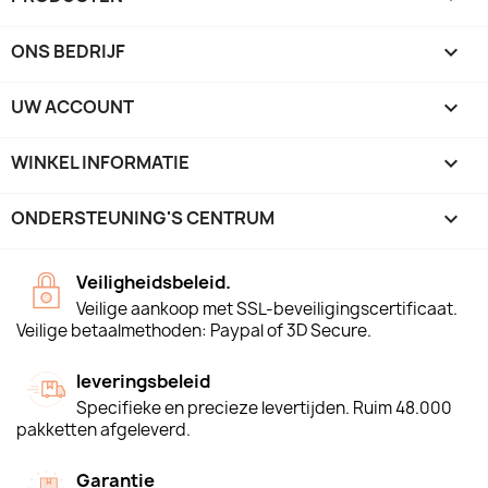
ONS BEDRIJF

UW ACCOUNT

WINKEL INFORMATIE
keyboard_arrow_down
ONDERSTEUNING'S CENTRUM

Veiligheidsbeleid.
Veilige aankoop met SSL-beveiligingscertificaat.
Veilige betaalmethoden: Paypal of 3D Secure.
leveringsbeleid
Specifieke en precieze levertijden. Ruim 48.000
pakketten afgeleverd.
Garantie