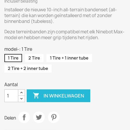
Inclusief belasting
Installeer de nieuwe 10-inch all-terrain bandenset (all-
terrain) die kan worden geïnstalleerd met of zonder
binnenband (tubeless).
Deze terreinbanden zijn compatibel met elk Ninebot Max-
model en hebben meer grip tijdens het rijden.
model-: 1 Tire
1 Tire
2 Tire
1 Tire + 1 inner tube
2 Tire + 2 inner tube
Aantal

IN WINKELWAGEN
Delen