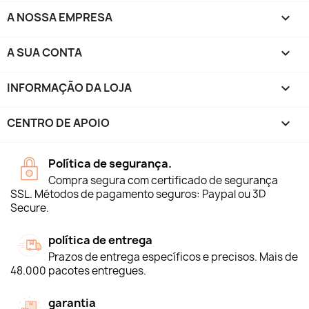
A NOSSA EMPRESA

A SUA CONTA

INFORMAÇÃO DA LOJA
keyboard_arrow_down
CENTRO DE APOIO

Política de segurança.
Compra segura com certificado de segurança
SSL. Métodos de pagamento seguros: Paypal ou 3D
Secure.
política de entrega
Prazos de entrega específicos e precisos. Mais de
48.000 pacotes entregues.
garantia