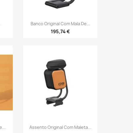
Vista rápida

.
Banco Original Com Mala De...
195,74 €
Vista rápida

...
Assento Original Com Maleta...