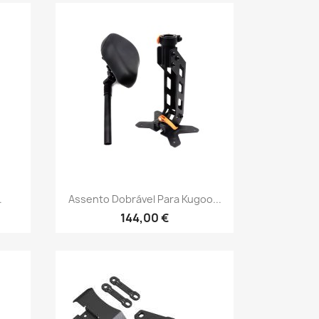
Vista rápida

.
Assento Dobrável Para Kugoo...
144,00 €