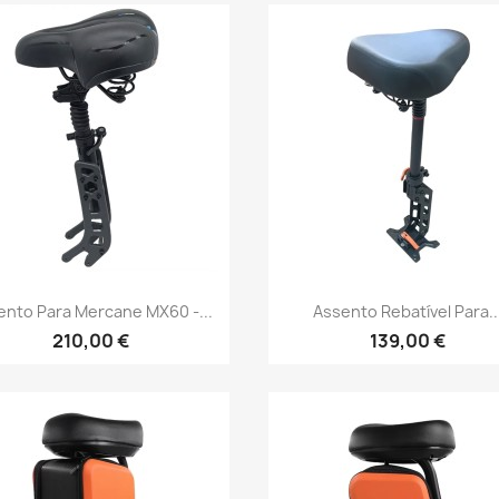
Vista rápida
Vista rápida


ento Para Mercane MX60 -...
Assento Rebatível Para..
210,00 €
139,00 €