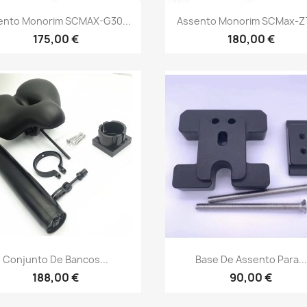
Vista rápida
Vista rápida


ento Monorim SCMAX-G30...
Assento Monorim SCMax-ZT
175,00 €
180,00 €
Vista rápida
Vista rápida


Conjunto De Bancos...
Base De Assento Para...
188,00 €
90,00 €