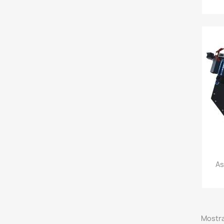
As
Mostra