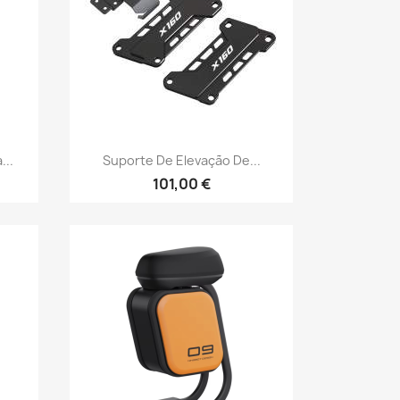
Vista rápida

...
Suporte De Elevação De...
101,00 €