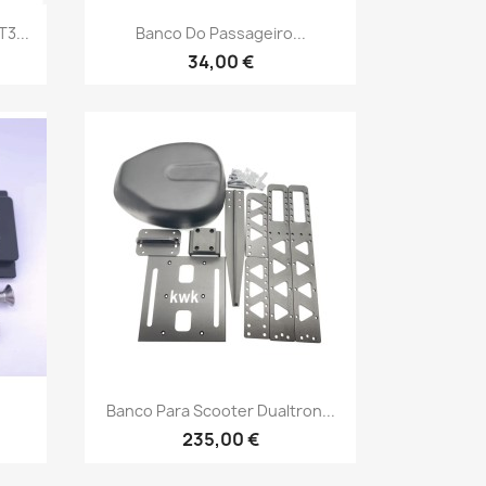
Vista rápida

3...
Banco Do Passageiro...
34,00 €
Vista rápida

Banco Para Scooter Dualtron...
235,00 €