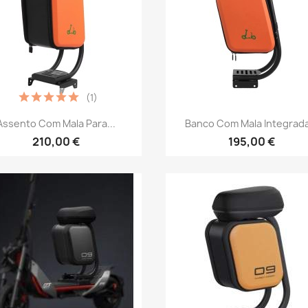
(1)
Vista rápida
Vista rápida


Assento Com Mala Para...
Banco Com Mala Integrada
210,00 €
195,00 €