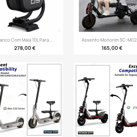
Vista rápida
Vista rápida


anco Com Mala 10L Para...
Assento Monorim SC-Mi123
278,00 €
165,00 €