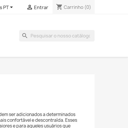
shopping_cart


Carrinho
(0)
s PT
Entrar
search
podem ser adicionados a determinados
is confortável e descontraída. Esses
aiores e para aqueles usuários que