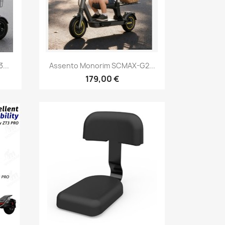
Vista rápida

...
Assento Monorim SCMAX-G2...
179,00 €