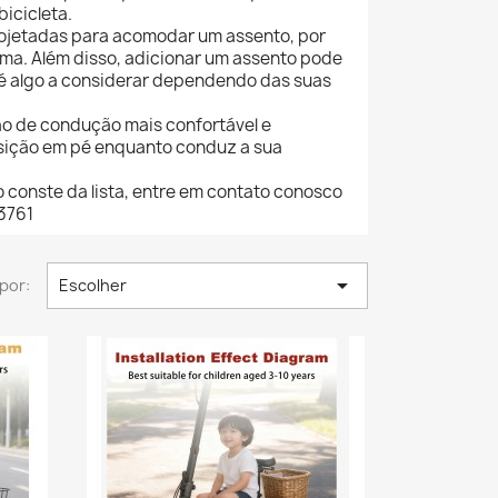
icicleta.
projetadas para acomodar um assento, por
 uma. Além disso, adicionar um assento pode
so é algo a considerar dependendo das suas
o de condução mais confortável e
osição em pé enquanto conduz a sua
 conste da lista, entre em contato conosco
3761

por:
Escolher