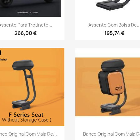
Vista rápida
Vista rápida


Assento Para Trotinete...
Assento Com Bolsa De..
266,00 €
195,74 €
Vista rápida
Vista rápida


nco Original Com Mala De...
Banco Original Com Mala De