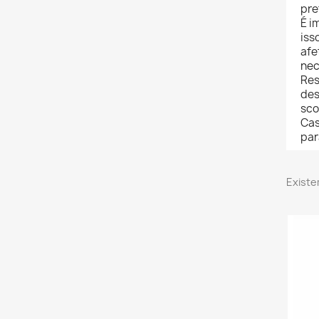
pre
É i
iss
afe
nec
Res
des
sco
Cas
par
Existe