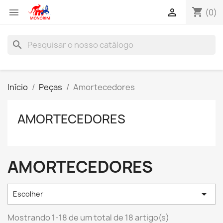
shopping_cart


(0)
search
Início
Peças
Amortecedores
AMORTECEDORES
AMORTECEDORES

Escolher
Mostrando 1-18 de um total de 18 artigo(s)