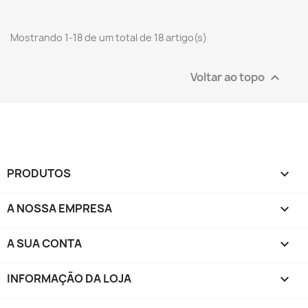
Mostrando 1-18 de um total de 18 artigo(s)
Voltar ao topo

PRODUTOS

A NOSSA EMPRESA

A SUA CONTA

INFORMAÇÃO DA LOJA
keyboard_arrow_down