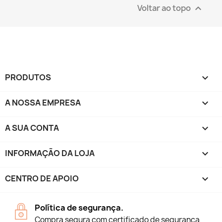
Voltar ao topo

PRODUTOS

A NOSSA EMPRESA

A SUA CONTA

INFORMAÇÃO DA LOJA
keyboard_arrow_down
CENTRO DE APOIO

Política de segurança.
Compra segura com certificado de segurança