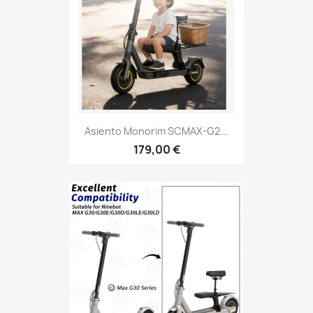
Asiento Monorim SCMAX-G2...
179,00 €