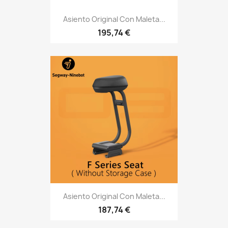
Asiento Original Con Maleta...
195,74 €
Asiento Original Con Maleta...
187,74 €