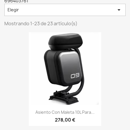
696403761

Elegir
Mostrando 1-23 de 23 artículo(s)
Asiento Con Maleta 10L Para...
278,00 €