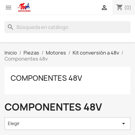
shopping_cart


(0)
search
Inicio
Piezas
Motores
Kit conversión a 48v
Componentes 48v
COMPONENTES 48V
COMPONENTES 48V

Elegir