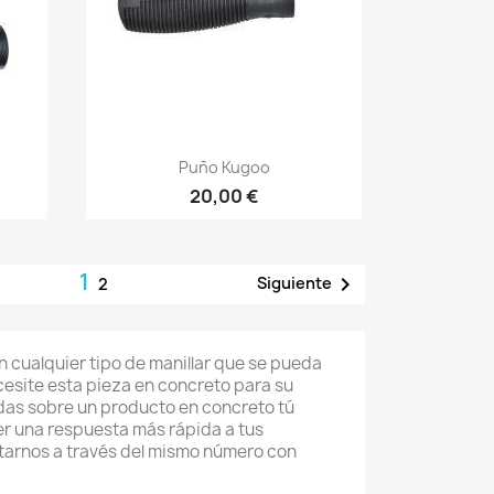
Vista rápida

Puño Kugoo
20,00 €
1

Siguiente
2
n cualquier tipo de manillar que se pueda
ecesite esta pieza en concreto para su
udas sobre un producto en concreto tú
r una respuesta más rápida a tus
arnos a través del mismo número con