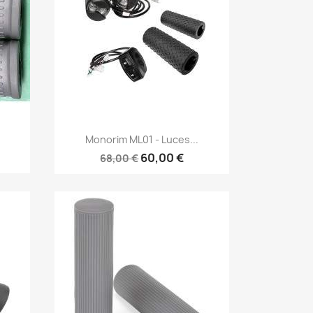
Vista rápida

Monorim ML01 - Luces...
60,00 €
68,00 €