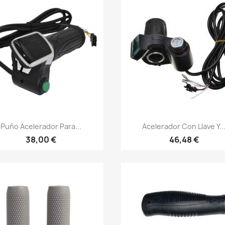
Vista rápida
Vista rápida


Puño Acelerador Para...
Acelerador Con Llave Y..
38,00 €
46,48 €