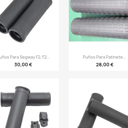
Vista rápida
Vista rápida


uños Para Segway F2, F2...
Puños Para Patinete...
30,00 €
28,00 €