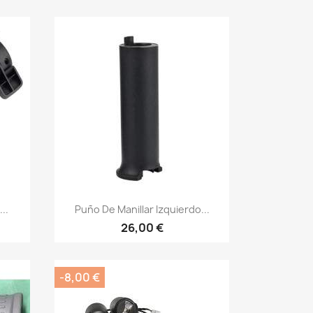
Vista rápida

..
Puño De Manillar Izquierdo...
26,00 €
-8,00 €