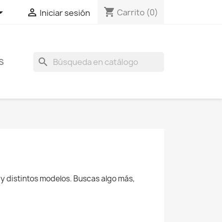
shopping_cart


Carrito
(0)
Iniciar sesión
search
S
y distintos modelos. Buscas algo más,