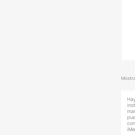
Mostra
Hay
ins
man
pue
con
iMe