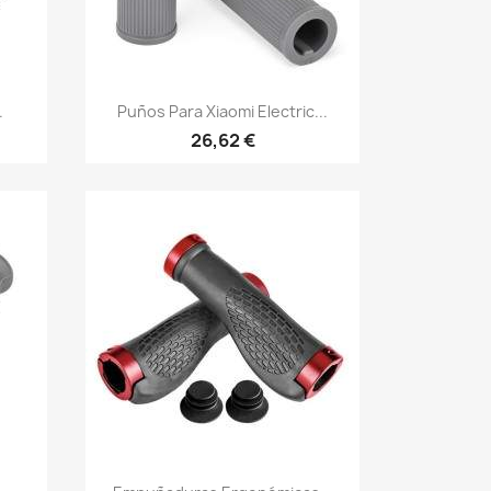
Vista rápida

.
Puños Para Xiaomi Electric...
26,62 €
Vista rápida
