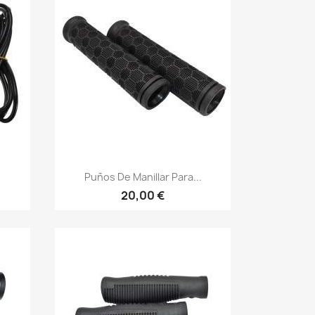
Vista rápida

.
Puños De Manillar Para...
20,00 €