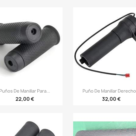
Vista rápida
Vista rápida


Puños De Manillar Para...
Puño De Manillar Derecho.
22,00 €
32,00 €