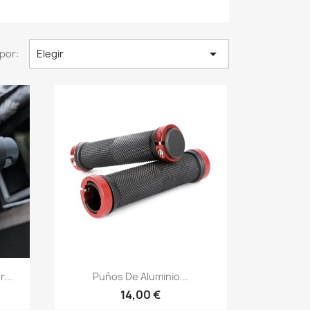

por:
Elegir
Vista rápida

...
Puños De Aluminio...
14,00 €