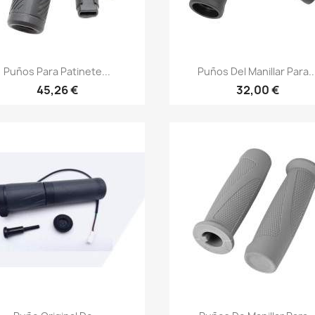
Vista rápida
Vista rápida


Puños Para Patinete...
Puños Del Manillar Para..
45,26 €
32,00 €
Vista rápida
Vista rápida

