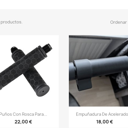
 productos.
Ordenar 
Vista rápida
Vista rápida


Puños Con Rosca Para...
Empuñadura De Acelerador
22,00 €
18,00 €