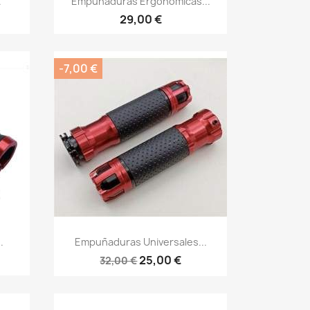
.
Empuñaduras Ergonómicas...
29,00 €
-7,00 €
Vista rápida

.
Empuñaduras Universales...
25,00 €
32,00 €