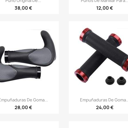
Puño Original De...
Puños De Manillar Para..
38,00 €
12,00 €
Vista rápida
Vista rápida


Empuñaduras De Goma...
Empuñaduras De Goma..
28,00 €
24,00 €