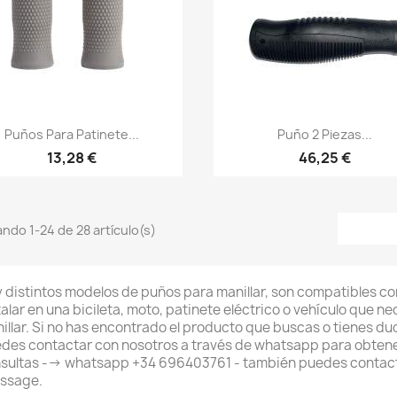
Vista rápida
Vista rápida


Puños Para Patinete...
Puño 2 Piezas...
13,28 €
46,25 €
ndo 1-24 de 28 artículo(s)
 distintos modelos de puños para manillar, son compatibles co
talar en una bicileta, moto, patinete eléctrico o vehículo que n
illar. Si no has encontrado el producto que buscas o tienes d
des contactar con nosotros a través de whatsapp para obtene
sultas --> whatsapp +34 696403761 - también puedes contact
ssage.