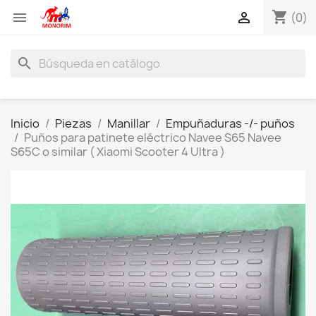
shopping_cart


(0)
search
Inicio
Piezas
Manillar
Empuñaduras -/- puños
Puños para patinete eléctrico Navee S65 Navee
S65C o similar ( Xiaomi Scooter 4 Ultra )