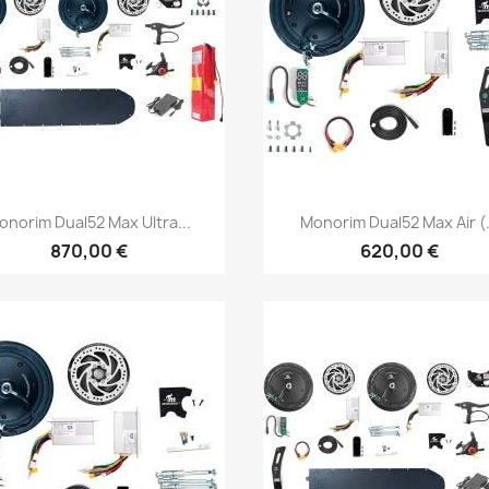
Vista rápida
Vista rápida


onorim Dual52 Max Ultra...
Monorim Dual52 Max Air (.
870,00 €
620,00 €