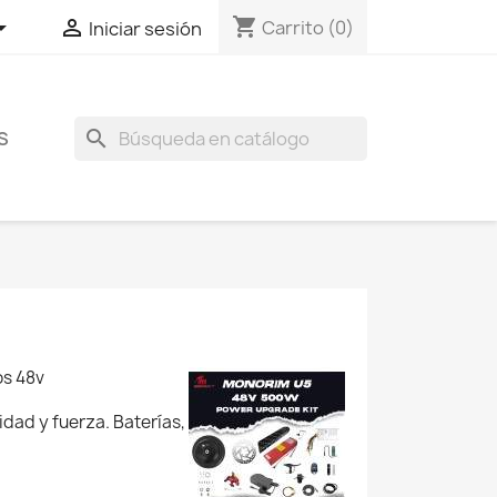
shopping_cart


Carrito
(0)
Iniciar sesión
search
S
os 48v
dad y fuerza. Baterías,