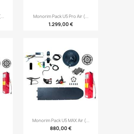
Vista rápida

...
Monorim Pack U5 Pro Air (...
1.299,00 €
Vista rápida

.
Monorim Pack U5 MAX Air (...
880,00 €