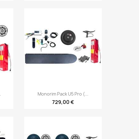
Vista rápida

.
Monorim Pack U5 Pro (...
729,00 €