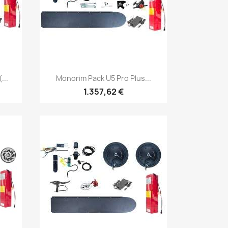
Vista rápida

...
Monorim Pack U5 Pro Plus...
1.357,62 €