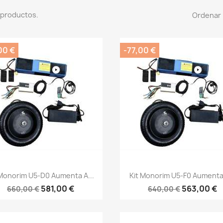
 productos.
Ordenar 
00 €
-77,00 €
Vista rápida
Vista rápida


 Monorim U5-D0 Aumenta A...
Kit Monorim U5-F0 Aumenta 
581,00 €
563,00 €
660,00 €
640,00 €