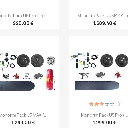
Vista rápida
Vista rápida


norim Pack U5 Pro Plus (...
Monorim Pack U5 MAX Air (
920,00 €
1.689,40 €
(1)
Vista rápida
Vista rápida


Monorim Pack U5 MAX (...
Monorim Pack U5 Pro (..
1.299,00 €
1.299,00 €