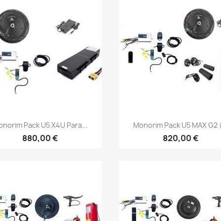
Vista rápida
Vista rápida


norim Pack U5 X4U Para...
Monorim Pack U5 MAX G2 (
880,00 €
820,00 €