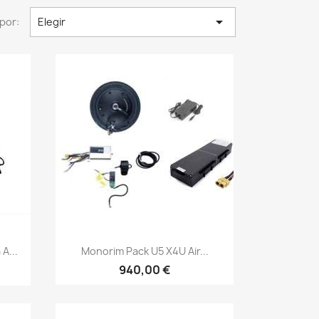

por:
Elegir
Vista rápida

A...
Monorim Pack U5 X4U Air...
940,00 €