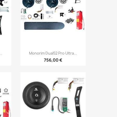
Vista rápida

..
Monorim Dual52 Pro Ultra...
756,00 €