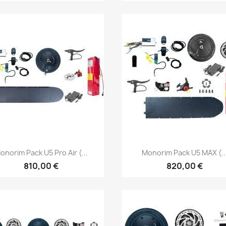
Vista rápida
Vista rápida


onorim Pack U5 Pro Air (...
Monorim Pack U5 MAX (..
810,00 €
820,00 €