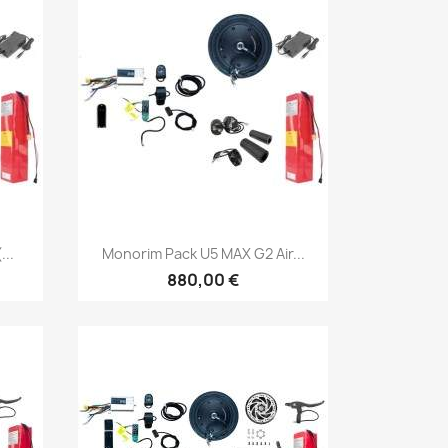
Vista rápida

...
Monorim Pack U5 MAX G2 Air...
880,00 €