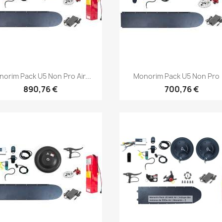
Vista rápida
Vista rápida


orim Pack U5 Non Pro Air...
Monorim Pack U5 Non Pro (
890,76 €
700,76 €