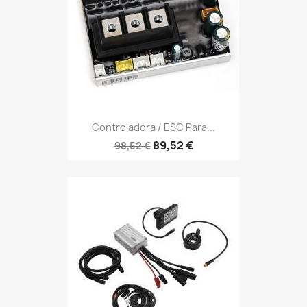
Controladora / ESC Para...
89,52 €
98,52 €