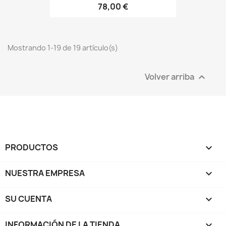
78,00 €
Mostrando 1-19 de 19 artículo(s)
Volver arriba

PRODUCTOS

NUESTRA EMPRESA

SU CUENTA

INFORMACIÓN DE LA TIENDA
keyboard_arrow_down