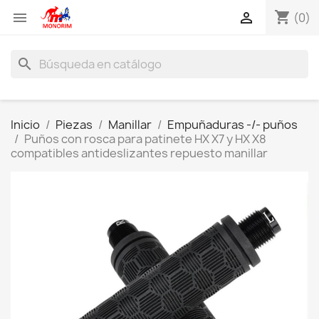
shopping_cart


(0)
search
Inicio
Piezas
Manillar
Empuñaduras -/- puños
Puños con rosca para patinete HX X7 y HX X8
compatibles antideslizantes repuesto manillar