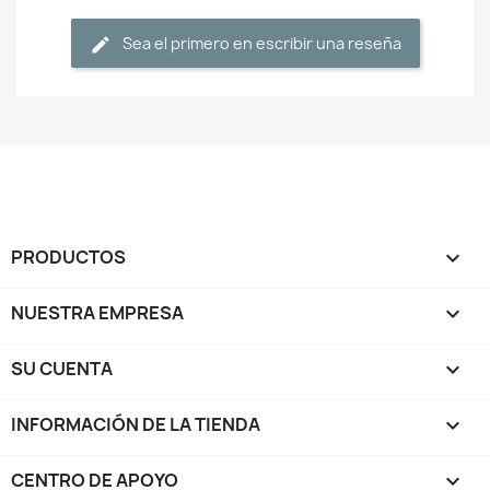
Sea el primero en escribir una reseña
PRODUCTOS

NUESTRA EMPRESA

SU CUENTA

INFORMACIÓN DE LA TIENDA
keyboard_arrow_down
CENTRO DE APOYO
