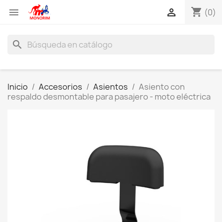
shopping_cart


(0)
search
Inicio
Accesorios
Asientos
Asiento con
respaldo desmontable para pasajero - moto eléctrica