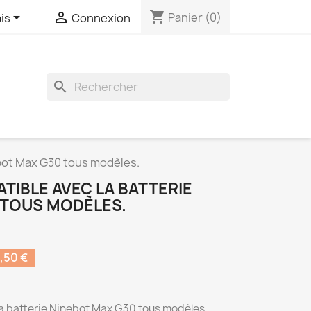
shopping_cart


Panier
(0)
is
Connexion
search
bot Max G30 tous modèles.
TIBLE AVEC LA BATTERIE
 TOUS MODÈLES.
,50 €
a batterie Ninebot Max G30 tous modèles.