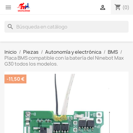
shopping_cart


(0)
search
Inicio
Piezas
Autonomía y electrónica
BMS
Placa BMS compatible con la batería del Ninebot Max
G30 todos los modelos.
-11,50 €